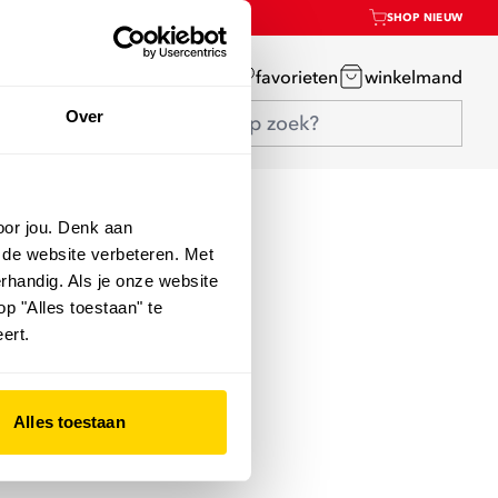
SHOP NIEUW
mijn account
favorieten
winkelmand
Over
oor jou. Denk aan
 de website verbeteren. Met
rhandig. Als je onze website
op "Alles toestaan" te
ert.
Alles toestaan