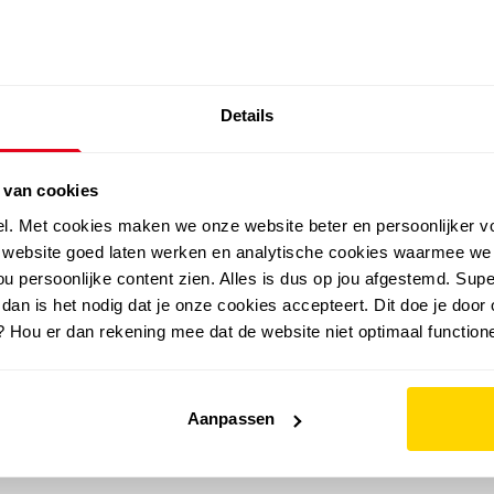
SALE: LAATSTE KANS!
Details
outdoor
zomer
merken
folder
sale
 van cookies
el. Met cookies maken we onze website beter en persoonlijker v
e website goed laten werken en analytische cookies waarmee we
u persoonlijke content zien. Alles is dus op jou afgestemd. Supe
 dan is het nodig dat je onze cookies accepteert. Dit doe je door 
? Hou er dan rekening mee dat de website niet optimaal functione
Aanpassen