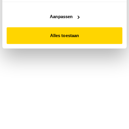
accepteert. Dit doe je door op "Alles toestaan" te klikken.
Liever geen cookies? Hou er dan rekening mee dat de
website niet optimaal functioneert.
Aanpassen
Alles toestaan