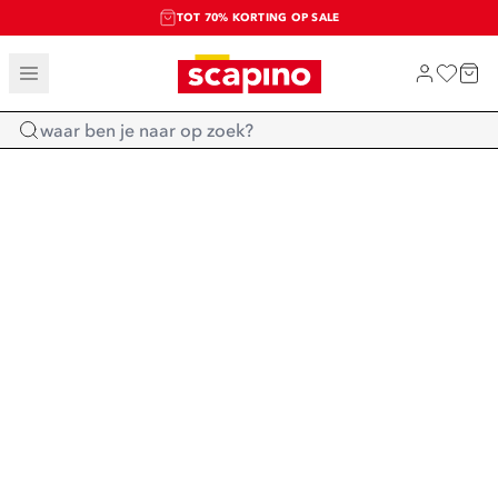
TOT 70% KORTING OP SALE
SALE: LAATSTE KANS!
SHOP NIEUW
Home