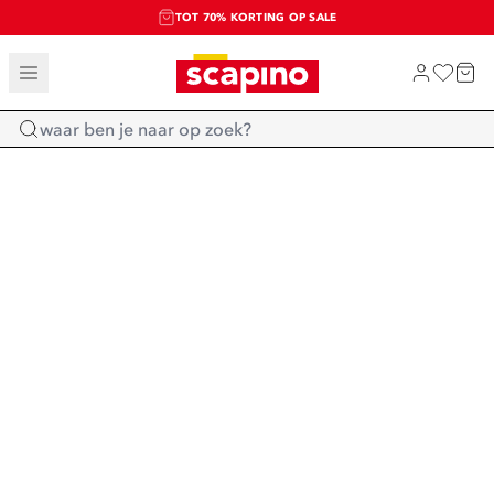
TOT 70% KORTING OP SALE
SALE: LAATSTE KANS!
SHOP NIEUW
Home