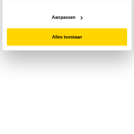
accepteert. Dit doe je door op "Alles toestaan" te klikken.
Liever geen cookies? Hou er dan rekening mee dat de
website niet optimaal functioneert.
Aanpassen
Alles toestaan