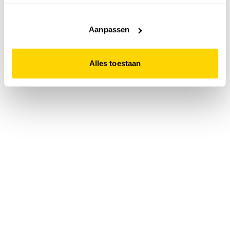
accepteert. Dit doe je door op "Alles toestaan" te klikken.
Liever geen cookies? Hou er dan rekening mee dat de
website niet optimaal functioneert.
Aanpassen
Alles toestaan