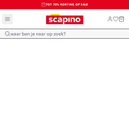
TOT 70% KORTING OP SALE
SALE: LAATSTE KANS!
SHOP NIEUW
Home