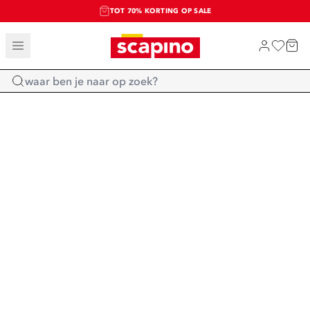
TOT 70% KORTING OP SALE
SALE: LAATSTE KANS!
SHOP NIEUW
Home