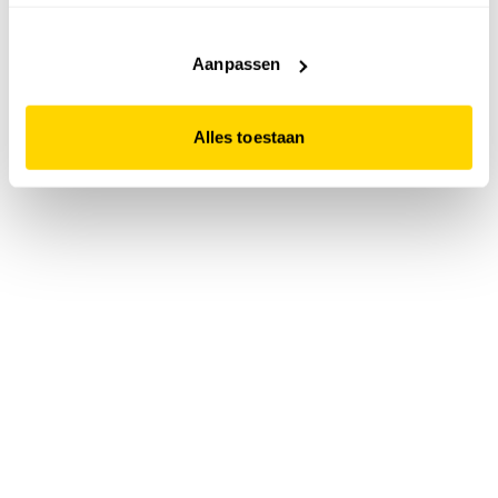
accepteert. Dit doe je door op "Alles toestaan" te klikken.
Liever geen cookies? Hou er dan rekening mee dat de
website niet optimaal functioneert.
Aanpassen
Alles toestaan