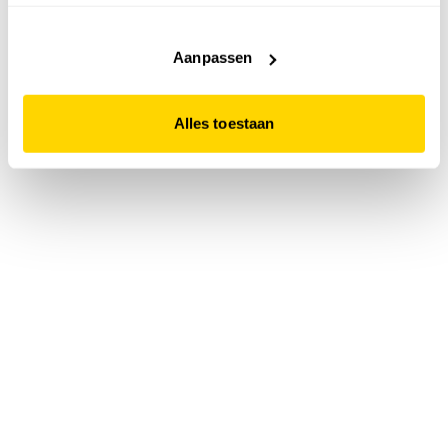
accepteert. Dit doe je door op "Alles toestaan" te klikken.
Liever geen cookies? Hou er dan rekening mee dat de
website niet optimaal functioneert.
Aanpassen
Alles toestaan