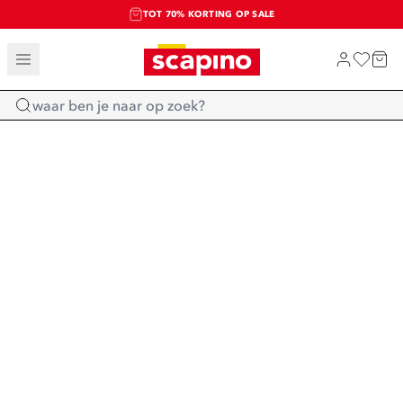
TOT 70% KORTING OP SALE
SALE: LAATSTE KANS!
SHOP NIEUW
Home