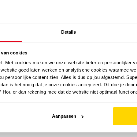
SALE: LAATSTE KANS!
Details
outdoor
zomer
merken
folder
sale
 van cookies
el. Met cookies maken we onze website beter en persoonlijker v
e website goed laten werken en analytische cookies waarmee we
u persoonlijke content zien. Alles is dus op jou afgestemd. Supe
 dan is het nodig dat je onze cookies accepteert. Dit doe je door 
? Hou er dan rekening mee dat de website niet optimaal functione
Aanpassen