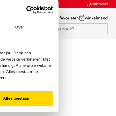
SHOP NIEUW
mijn account
favorieten
winkelmand
Over
oor jou. Denk aan
 de website verbeteren. Met
rhandig. Als je onze website
op "Alles toestaan" te
ert.
Alles toestaan