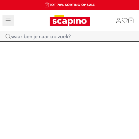
TOT 70% KORTING OP SALE
SALE: LAATSTE KANS!
SHOP NIEUW
Home