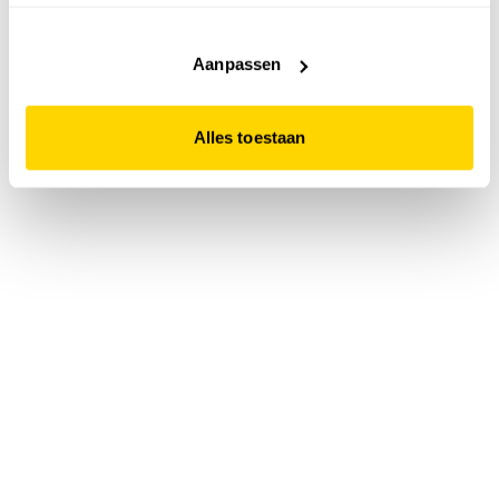
accepteert. Dit doe je door op "Alles toestaan" te klikken.
Liever geen cookies? Hou er dan rekening mee dat de
website niet optimaal functioneert.
Aanpassen
Alles toestaan