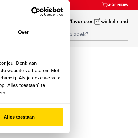
SHOP NIEUW
mijn account
favorieten
winkelmand
Over
oor jou. Denk aan
 de website verbeteren. Met
rhandig. Als je onze website
op "Alles toestaan" te
ert.
Alles toestaan