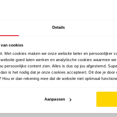
SALE: LAATSTE KANS!
Details
outdoor
zomer
merken
folder
sale
 van cookies
el. Met cookies maken we onze website beter en persoonlijker v
e website goed laten werken en analytische cookies waarmee we
u persoonlijke content zien. Alles is dus op jou afgestemd. Supe
 dan is het nodig dat je onze cookies accepteert. Dit doe je door 
? Hou er dan rekening mee dat de website niet optimaal functione
Aanpassen