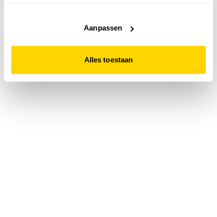
accepteert. Dit doe je door op "Alles toestaan" te klikken.
Liever geen cookies? Hou er dan rekening mee dat de
website niet optimaal functioneert.
Aanpassen
Alles toestaan