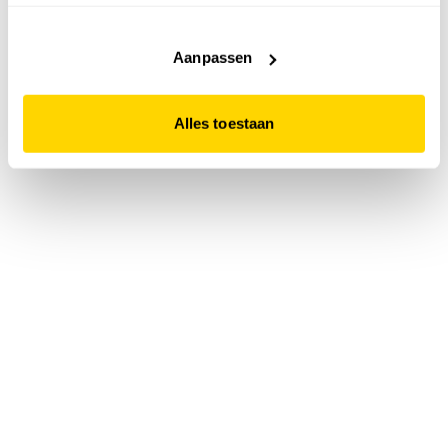
accepteert. Dit doe je door op "Alles toestaan" te klikken.
Liever geen cookies? Hou er dan rekening mee dat de
website niet optimaal functioneert.
Aanpassen
Alles toestaan