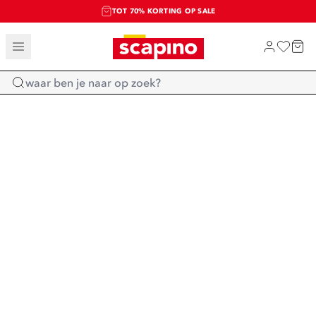
TOT 70% KORTING OP SALE
SALE: LAATSTE KANS!
SHOP NIEUW
Home