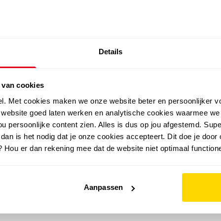
SALE: LAATSTE KANS!
Details
outdoor
zomer
merken
folder
sale
 van cookies
el. Met cookies maken we onze website beter en persoonlijker v
e website goed laten werken en analytische cookies waarmee we
u persoonlijke content zien. Alles is dus op jou afgestemd. Supe
 dan is het nodig dat je onze cookies accepteert. Dit doe je door 
? Hou er dan rekening mee dat de website niet optimaal functione
Aanpassen