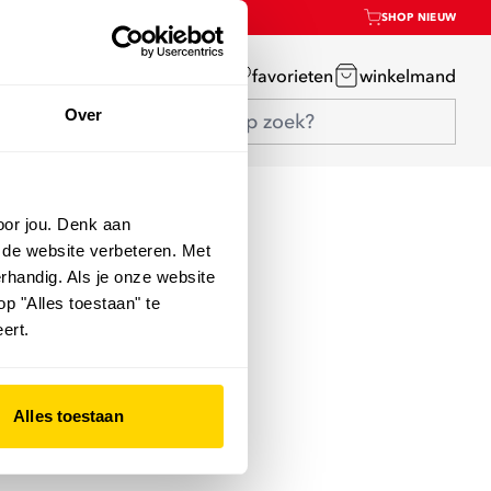
SHOP NIEUW
mijn account
favorieten
winkelmand
Over
oor jou. Denk aan
 de website verbeteren. Met
rhandig. Als je onze website
op "Alles toestaan" te
ert.
Alles toestaan