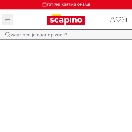
TOT 70% KORTING OP SALE
SALE: LAATSTE KANS!
SHOP NIEUW
Home