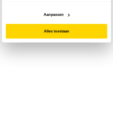
accepteert. Dit doe je door op "Alles toestaan" te klikken.
Liever geen cookies? Hou er dan rekening mee dat de
website niet optimaal functioneert.
Aanpassen
Alles toestaan