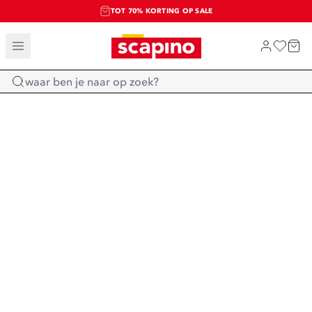
TOT 70% KORTING OP SALE
SALE: LAATSTE KANS!
SHOP NIEUW
Home