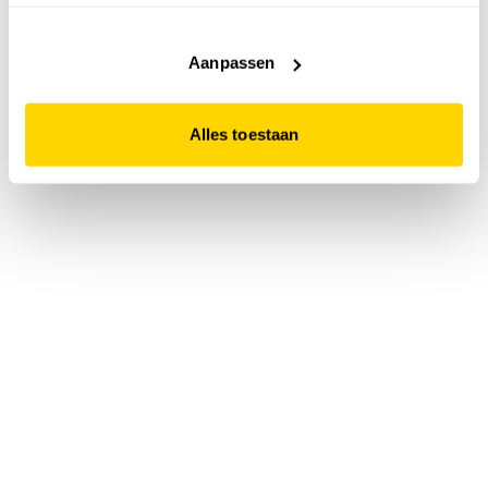
accepteert. Dit doe je door op "Alles toestaan" te klikken.
Liever geen cookies? Hou er dan rekening mee dat de
website niet optimaal functioneert.
Aanpassen
Alles toestaan