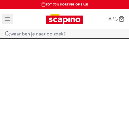
TOT 70% KORTING OP SALE
SALE: LAATSTE KANS!
SHOP NIEUW
Home