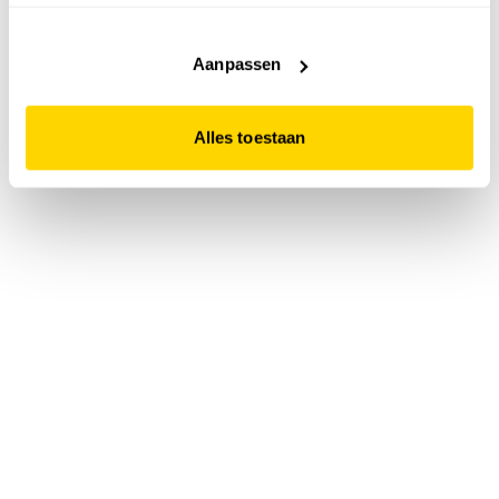
accepteert. Dit doe je door op "Alles toestaan" te klikken.
Liever geen cookies? Hou er dan rekening mee dat de
website niet optimaal functioneert.
Aanpassen
Alles toestaan