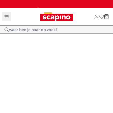
TOT 70% KORTING OP SALE
SALE: LAATSTE KANS!
SHOP NIEUW
Home