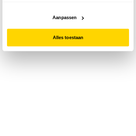
accepteert. Dit doe je door op "Alles toestaan" te klikken.
Liever geen cookies? Hou er dan rekening mee dat de
website niet optimaal functioneert.
Aanpassen
Alles toestaan