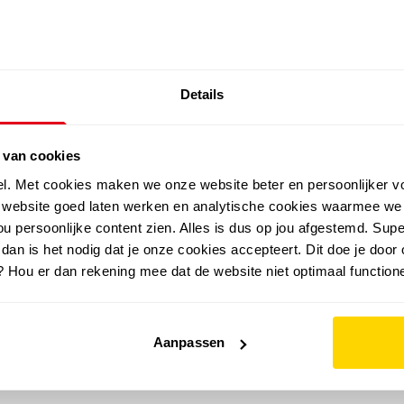
SALE: LAATSTE KANS!
Details
outdoor
zomer
merken
folder
sale
 van cookies
el. Met cookies maken we onze website beter en persoonlijker v
e website goed laten werken en analytische cookies waarmee we
u persoonlijke content zien. Alles is dus op jou afgestemd. Supe
 dan is het nodig dat je onze cookies accepteert. Dit doe je door 
? Hou er dan rekening mee dat de website niet optimaal functione
Aanpassen