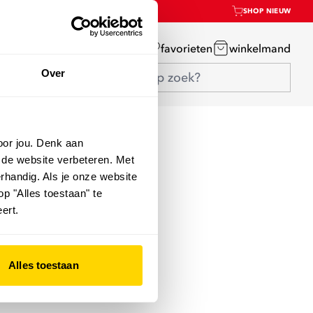
SHOP NIEUW
mijn account
favorieten
winkelmand
Over
oor jou. Denk aan
 de website verbeteren. Met
rhandig. Als je onze website
op "Alles toestaan" te
ert.
Alles toestaan