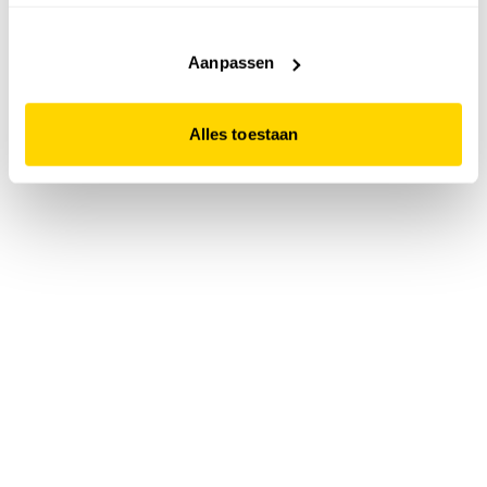
accepteert. Dit doe je door op "Alles toestaan" te klikken.
Liever geen cookies? Hou er dan rekening mee dat de
website niet optimaal functioneert.
Aanpassen
Alles toestaan