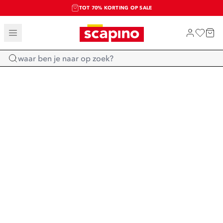
TOT 70% KORTING OP SALE
SALE: LAATSTE KANS!
SHOP NIEUW
Home