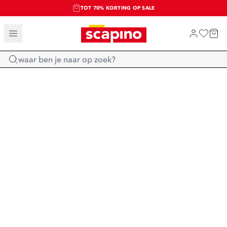
TOT 70% KORTING OP SALE
SALE: LAATSTE KANS!
SHOP NIEUW
Home