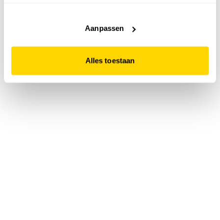
accepteert. Dit doe je door op "Alles toestaan" te klikken.
Liever geen cookies? Hou er dan rekening mee dat de
website niet optimaal functioneert.
Aanpassen
Alles toestaan