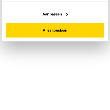
accepteert. Dit doe je door op "Alles toestaan" te klikken.
Liever geen cookies? Hou er dan rekening mee dat de
website niet optimaal functioneert.
Aanpassen
Alles toestaan