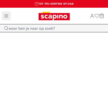
TOT 70% KORTING OP SALE
SALE: LAATSTE KANS!
SHOP NIEUW
Home