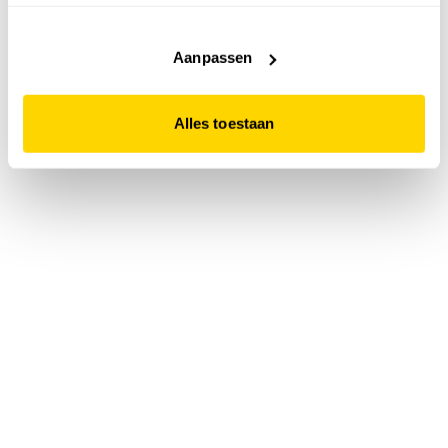
accepteert. Dit doe je door op "Alles toestaan" te klikken.
Liever geen cookies? Hou er dan rekening mee dat de
website niet optimaal functioneert.
Aanpassen
Alles toestaan