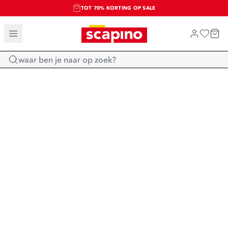
TOT 70% KORTING OP SALE
SALE: LAATSTE KANS!
SHOP NIEUW
Home