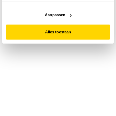
accepteert. Dit doe je door op "Alles toestaan" te klikken.
Liever geen cookies? Hou er dan rekening mee dat de
website niet optimaal functioneert.
Aanpassen
Alles toestaan