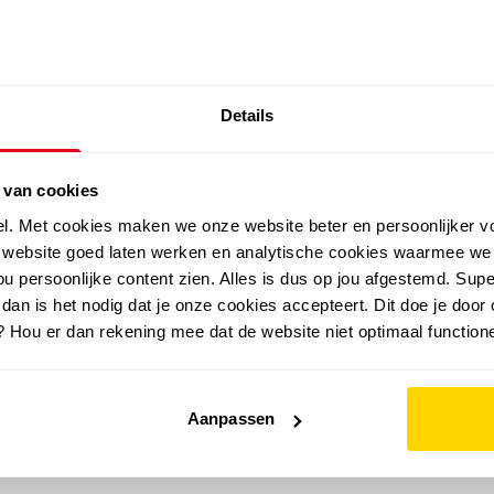
SALE: LAATSTE KANS!
Details
outdoor
zomer
merken
folder
sale
 van cookies
el. Met cookies maken we onze website beter en persoonlijker v
e website goed laten werken en analytische cookies waarmee we
u persoonlijke content zien. Alles is dus op jou afgestemd. Supe
 dan is het nodig dat je onze cookies accepteert. Dit doe je door 
? Hou er dan rekening mee dat de website niet optimaal functione
Aanpassen