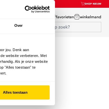
SHOP NIEUW
mijn account
favorieten
winkelmand
Over
oor jou. Denk aan
 de website verbeteren. Met
rhandig. Als je onze website
op "Alles toestaan" te
ert.
Alles toestaan