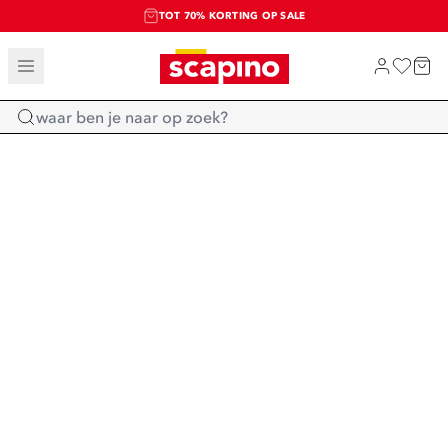
TOT 70% KORTING OP SALE
SALE: LAATSTE KANS!
SHOP NIEUW
Home