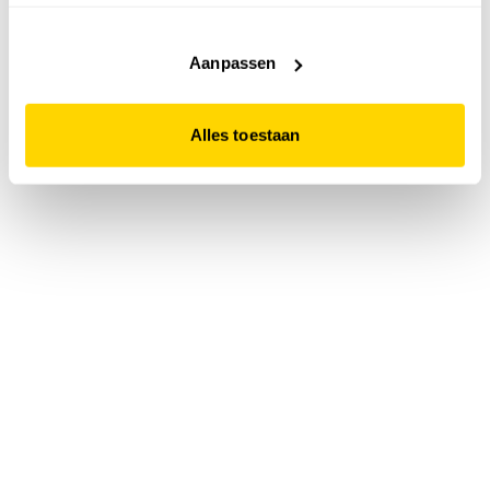
accepteert. Dit doe je door op "Alles toestaan" te klikken.
Liever geen cookies? Hou er dan rekening mee dat de
website niet optimaal functioneert.
Aanpassen
Alles toestaan