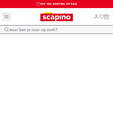
TOT 70% KORTING OP SALE
SALE: LAATSTE KANS!
SHOP NIEUW
Home