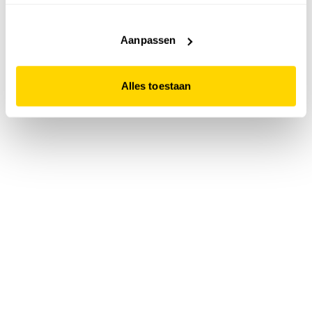
accepteert. Dit doe je door op "Alles toestaan" te klikken.
Liever geen cookies? Hou er dan rekening mee dat de
website niet optimaal functioneert.
Aanpassen
Alles toestaan