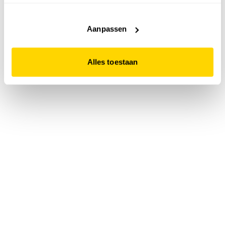
accepteert. Dit doe je door op "Alles toestaan" te klikken.
Liever geen cookies? Hou er dan rekening mee dat de
website niet optimaal functioneert.
Aanpassen
Alles toestaan