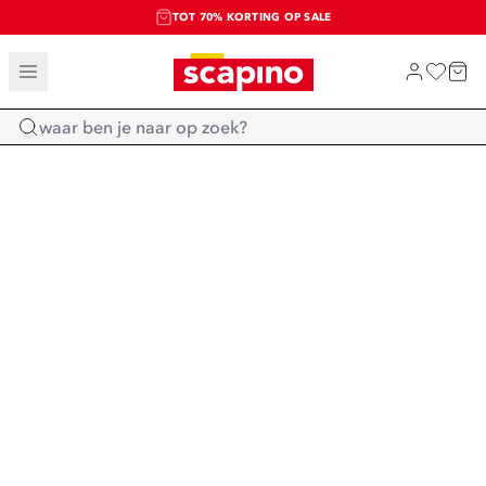
TOT 70% KORTING OP SALE
SALE: LAATSTE KANS!
SHOP NIEUW
Home