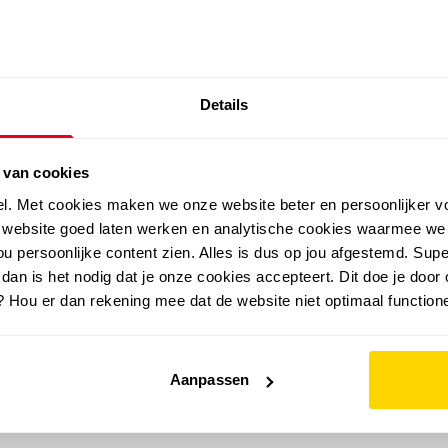
SALE: LAATSTE KANS!
Details
outdoor
zomer
merken
folder
sale
 van cookies
el. Met cookies maken we onze website beter en persoonlijker v
e website goed laten werken en analytische cookies waarmee we
u persoonlijke content zien. Alles is dus op jou afgestemd. Supe
 dan is het nodig dat je onze cookies accepteert. Dit doe je door 
? Hou er dan rekening mee dat de website niet optimaal functione
Aanpassen