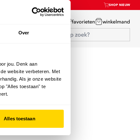
SHOP NIEUW
mijn account
favorieten
winkelmand
Over
oor jou. Denk aan
 de website verbeteren. Met
rhandig. Als je onze website
op "Alles toestaan" te
ert.
Alles toestaan