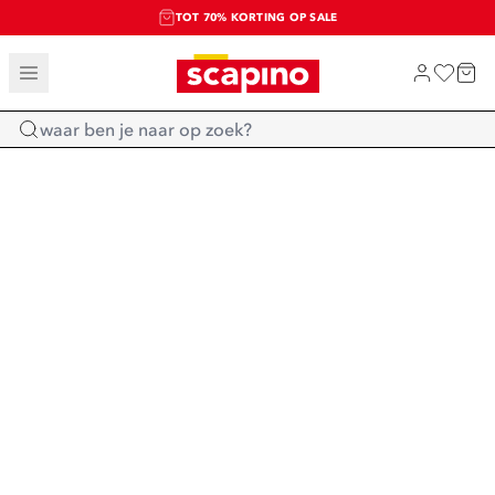
TOT 70% KORTING OP SALE
SALE: LAATSTE KANS!
SHOP NIEUW
Home