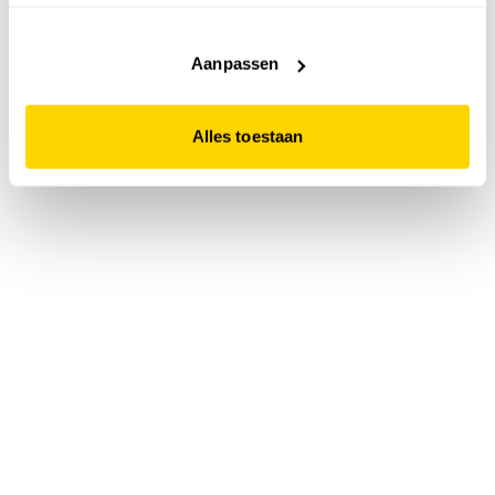
accepteert. Dit doe je door op "Alles toestaan" te klikken.
Liever geen cookies? Hou er dan rekening mee dat de
website niet optimaal functioneert.
Aanpassen
Alles toestaan