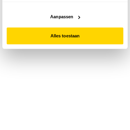
accepteert. Dit doe je door op "Alles toestaan" te klikken.
Liever geen cookies? Hou er dan rekening mee dat de
website niet optimaal functioneert.
Aanpassen
Alles toestaan