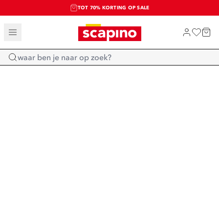
TOT 70% KORTING OP SALE
SALE: LAATSTE KANS!
SHOP NIEUW
Home