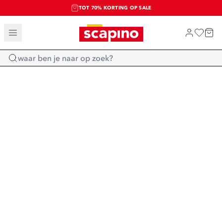
TOT 70% KORTING OP SALE
SALE: LAATSTE KANS!
SHOP NIEUW
Home