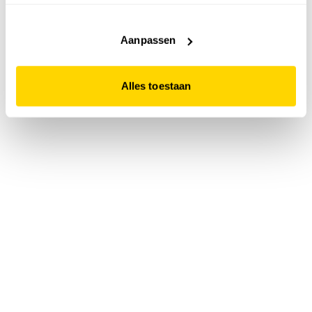
accepteert. Dit doe je door op "Alles toestaan" te klikken.
Liever geen cookies? Hou er dan rekening mee dat de
website niet optimaal functioneert.
Aanpassen
Alles toestaan