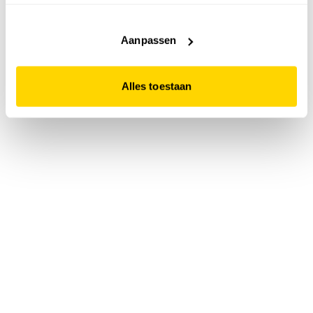
accepteert. Dit doe je door op "Alles toestaan" te klikken.
Liever geen cookies? Hou er dan rekening mee dat de
website niet optimaal functioneert.
Aanpassen
Alles toestaan