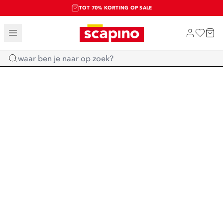
TOT 70% KORTING OP SALE
SALE: LAATSTE KANS!
SHOP NIEUW
Home