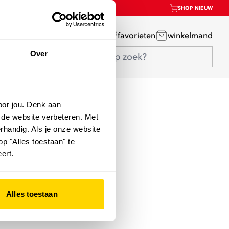
SHOP NIEUW
mijn account
favorieten
winkelmand
Over
oor jou. Denk aan
 de website verbeteren. Met
rhandig. Als je onze website
op "Alles toestaan" te
ert.
Alles toestaan