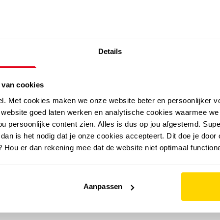
SALE: LAATSTE KANS!
Details
outdoor
zomer
merken
folder
sale
 van cookies
el. Met cookies maken we onze website beter en persoonlijker v
e website goed laten werken en analytische cookies waarmee we
u persoonlijke content zien. Alles is dus op jou afgestemd. Supe
 dan is het nodig dat je onze cookies accepteert. Dit doe je door 
? Hou er dan rekening mee dat de website niet optimaal functione
Aanpassen