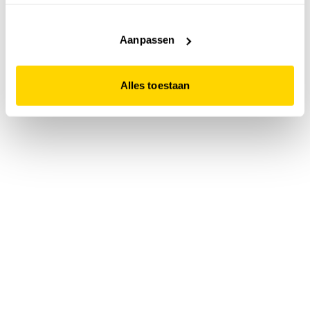
accepteert. Dit doe je door op "Alles toestaan" te klikken.
Liever geen cookies? Hou er dan rekening mee dat de
website niet optimaal functioneert.
Aanpassen
Alles toestaan