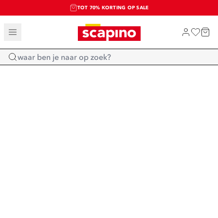
TOT 70% KORTING OP SALE
SALE: LAATSTE KANS!
SHOP NIEUW
Home