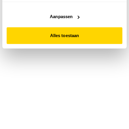
accepteert. Dit doe je door op "Alles toestaan" te klikken.
Liever geen cookies? Hou er dan rekening mee dat de
website niet optimaal functioneert.
Aanpassen
Alles toestaan