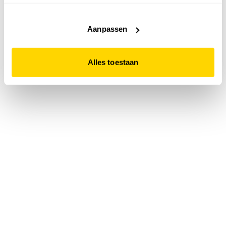
accepteert. Dit doe je door op "Alles toestaan" te klikken.
Liever geen cookies? Hou er dan rekening mee dat de
website niet optimaal functioneert.
Aanpassen
Alles toestaan