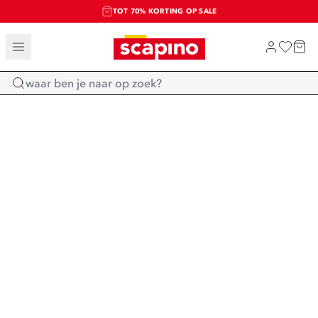
TOT 70% KORTING OP SALE
SALE: LAATSTE KANS!
SHOP NIEUW
Home