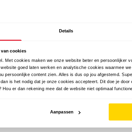
SALE: LAATSTE KANS!
Details
outdoor
zomer
merken
folder
sale
 van cookies
el. Met cookies maken we onze website beter en persoonlijker v
e website goed laten werken en analytische cookies waarmee we
u persoonlijke content zien. Alles is dus op jou afgestemd. Supe
 dan is het nodig dat je onze cookies accepteert. Dit doe je door 
? Hou er dan rekening mee dat de website niet optimaal functione
Aanpassen