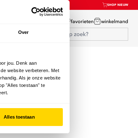
SHOP NIEUW
mijn account
favorieten
winkelmand
Over
oor jou. Denk aan
 de website verbeteren. Met
rhandig. Als je onze website
op "Alles toestaan" te
ert.
Alles toestaan