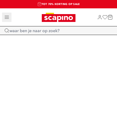
TOT 70% KORTING OP SALE
SALE: LAATSTE KANS!
SHOP NIEUW
Home