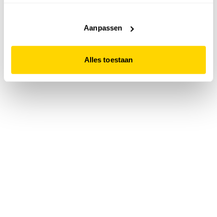
accepteert. Dit doe je door op "Alles toestaan" te klikken.
Liever geen cookies? Hou er dan rekening mee dat de
website niet optimaal functioneert.
Aanpassen
Alles toestaan