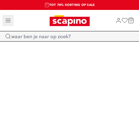
TOT 70% KORTING OP SALE
SALE: LAATSTE KANS!
SHOP NIEUW
Home