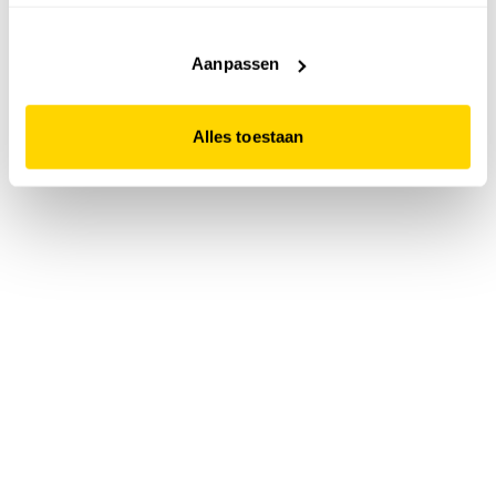
accepteert. Dit doe je door op "Alles toestaan" te klikken.
Liever geen cookies? Hou er dan rekening mee dat de
website niet optimaal functioneert.
Aanpassen
Alles toestaan