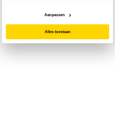
accepteert. Dit doe je door op "Alles toestaan" te klikken.
Liever geen cookies? Hou er dan rekening mee dat de
website niet optimaal functioneert.
Aanpassen
Alles toestaan