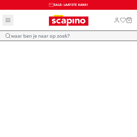
SALE: LAATSTE KANS!
TOT 70% KORTING OP SALE
SHOP NIEUW
Home