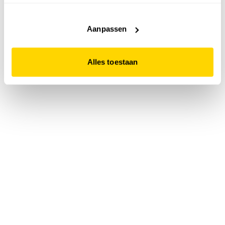
accepteert. Dit doe je door op "Alles toestaan" te klikken.
Liever geen cookies? Hou er dan rekening mee dat de
website niet optimaal functioneert.
Aanpassen
Alles toestaan