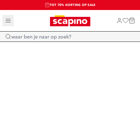
TOT 70% KORTING OP SALE
SALE: LAATSTE KANS!
SHOP NIEUW
Home