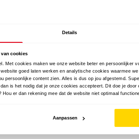
SALE: LAATSTE KANS!
Details
outdoor
zomer
merken
folder
sale
 van cookies
el. Met cookies maken we onze website beter en persoonlijker v
e website goed laten werken en analytische cookies waarmee we
u persoonlijke content zien. Alles is dus op jou afgestemd. Supe
 dan is het nodig dat je onze cookies accepteert. Dit doe je door 
? Hou er dan rekening mee dat de website niet optimaal functione
Aanpassen