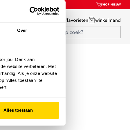
SHOP NIEUW
mijn account
favorieten
winkelmand
Over
oor jou. Denk aan
 de website verbeteren. Met
rhandig. Als je onze website
op "Alles toestaan" te
ert.
Alles toestaan