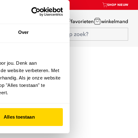
SHOP NIEUW
mijn account
favorieten
winkelmand
Over
oor jou. Denk aan
 de website verbeteren. Met
rhandig. Als je onze website
op "Alles toestaan" te
ert.
Alles toestaan