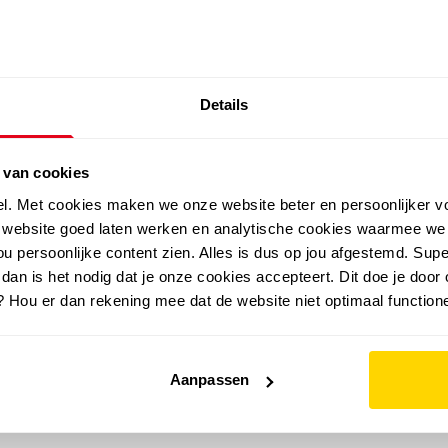
SALE: LAATSTE KANS!
Details
outdoor
zomer
merken
folder
sale
 van cookies
el. Met cookies maken we onze website beter en persoonlijker v
e website goed laten werken en analytische cookies waarmee we
u persoonlijke content zien. Alles is dus op jou afgestemd. Supe
 dan is het nodig dat je onze cookies accepteert. Dit doe je door 
? Hou er dan rekening mee dat de website niet optimaal functione
Aanpassen