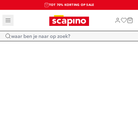
TOT 70% KORTING OP SALE
SALE: LAATSTE KANS!
SHOP NIEUW
Home