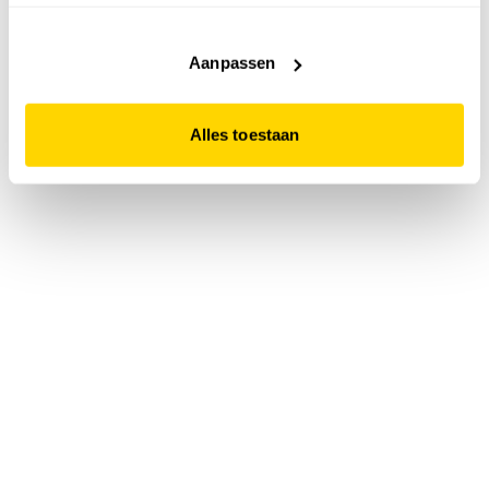
accepteert. Dit doe je door op "Alles toestaan" te klikken.
Liever geen cookies? Hou er dan rekening mee dat de
website niet optimaal functioneert.
Aanpassen
Alles toestaan