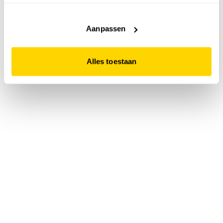
accepteert. Dit doe je door op "Alles toestaan" te klikken.
Liever geen cookies? Hou er dan rekening mee dat de
website niet optimaal functioneert.
Aanpassen
Alles toestaan