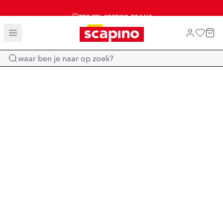
TOT 70% KORTING OP SALE
SALE: LAATSTE KANS!
SHOP NIEUW
Home