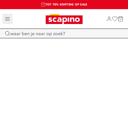
TOT 70% KORTING OP SALE
SALE: LAATSTE KANS!
SHOP NIEUW
Home