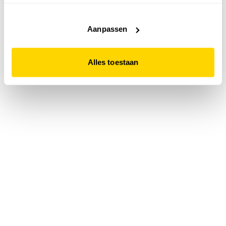
accepteert. Dit doe je door op "Alles toestaan" te klikken.
Liever geen cookies? Hou er dan rekening mee dat de
website niet optimaal functioneert.
Aanpassen
Alles toestaan