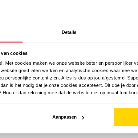
SALE: LAATSTE KANS!
Details
outdoor
zomer
merken
folder
sale
 van cookies
el. Met cookies maken we onze website beter en persoonlijker v
e website goed laten werken en analytische cookies waarmee we
u persoonlijke content zien. Alles is dus op jou afgestemd. Supe
 dan is het nodig dat je onze cookies accepteert. Dit doe je door 
? Hou er dan rekening mee dat de website niet optimaal functione
Aanpassen