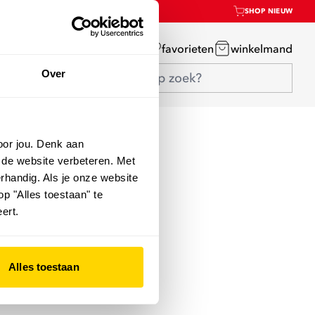
SHOP NIEUW
mijn account
favorieten
winkelmand
Over
oor jou. Denk aan
 de website verbeteren. Met
rhandig. Als je onze website
op "Alles toestaan" te
ert.
Alles toestaan