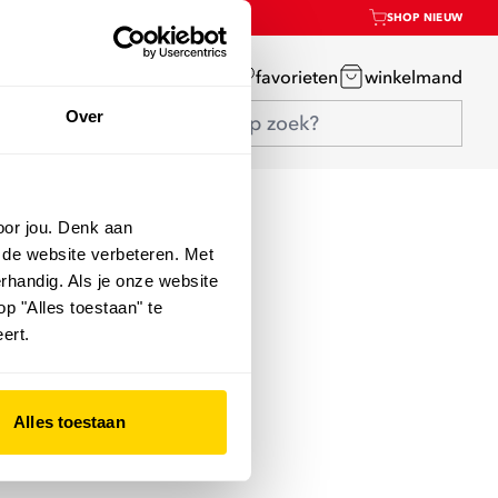
SHOP NIEUW
mijn account
favorieten
winkelmand
Over
oor jou. Denk aan
 de website verbeteren. Met
rhandig. Als je onze website
op "Alles toestaan" te
ert.
Alles toestaan