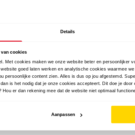
SALE: LAATSTE KANS!
Details
outdoor
zomer
merken
folder
sale
 van cookies
el. Met cookies maken we onze website beter en persoonlijker v
e website goed laten werken en analytische cookies waarmee we
u persoonlijke content zien. Alles is dus op jou afgestemd. Supe
 dan is het nodig dat je onze cookies accepteert. Dit doe je door 
? Hou er dan rekening mee dat de website niet optimaal functione
Aanpassen