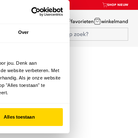
SHOP NIEUW
mijn account
favorieten
winkelmand
Over
oor jou. Denk aan
 de website verbeteren. Met
rhandig. Als je onze website
op "Alles toestaan" te
ert.
Alles toestaan