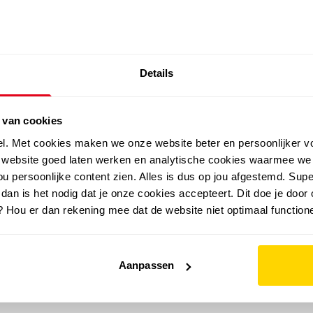
SALE: LAATSTE KANS!
Details
outdoor
zomer
merken
folder
sale
 van cookies
el. Met cookies maken we onze website beter en persoonlijker v
e website goed laten werken en analytische cookies waarmee we
u persoonlijke content zien. Alles is dus op jou afgestemd. Supe
 dan is het nodig dat je onze cookies accepteert. Dit doe je door 
? Hou er dan rekening mee dat de website niet optimaal functione
Aanpassen