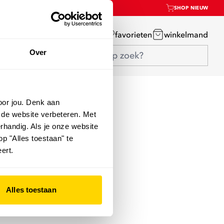
SHOP NIEUW
mijn account
favorieten
winkelmand
Over
oor jou. Denk aan
 de website verbeteren. Met
rhandig. Als je onze website
op "Alles toestaan" te
ert.
Alles toestaan