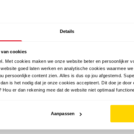
SALE: LAATSTE KANS!
Details
outdoor
zomer
merken
folder
sale
 van cookies
el. Met cookies maken we onze website beter en persoonlijker v
e website goed laten werken en analytische cookies waarmee we
u persoonlijke content zien. Alles is dus op jou afgestemd. Supe
 dan is het nodig dat je onze cookies accepteert. Dit doe je door 
? Hou er dan rekening mee dat de website niet optimaal functione
Aanpassen