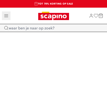
TOT 70% KORTING OP SALE
SALE: LAATSTE KANS!
SHOP NIEUW
Home