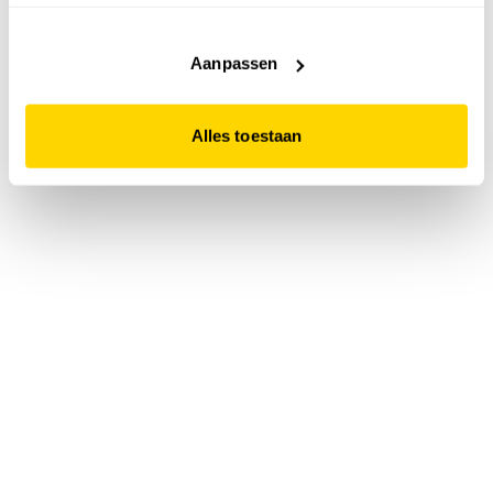
accepteert. Dit doe je door op "Alles toestaan" te klikken.
Liever geen cookies? Hou er dan rekening mee dat de
website niet optimaal functioneert.
Aanpassen
Alles toestaan